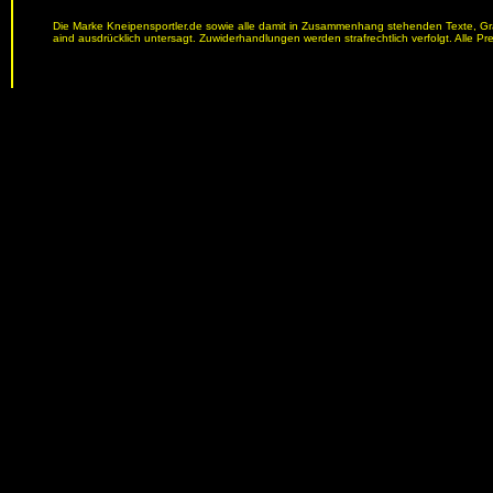
Die Marke Kneipensportler.de sowie alle damit in Zusammenhang stehenden Texte, Graf
aind ausdrücklich untersagt. Zuwiderhandlungen werden strafrechtlich verfolgt. Alle Pr