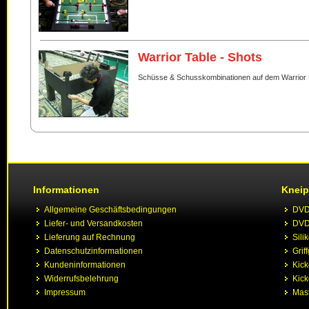
Warrior Table - Shots
Schüsse & Schusskombinationen auf dem Warrior 
Informationen
Kneip
Allgemeine Geschäftsbedingungen
DVD 
Liefer- und Versandkosten
DVD 
Lieferung auf Rechnung
Sili
Datenschutzinformationen
Grif
Kundeninformationen
Kic
Widerrufsbelehrung
Kick
Impressum
Mast