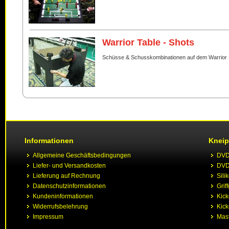
Warrior Table - Shots
Schüsse & Schusskombinationen auf dem Warrior 
Informationen
Kneip
Allgemeine Geschäftsbedingungen
DVD 
Liefer- und Versandkosten
DVD 
Lieferung auf Rechnung
Sili
Datenschutzinformationen
Grif
Kundeninformationen
Kic
Widerrufsbelehrung
Kick
Impressum
Mast