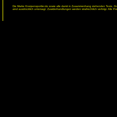
Die Marke Kneipensportler.de sowie alle damit in Zusammenhang stehenden Texte, Graf
aind ausdrücklich untersagt. Zuwiderhandlungen werden strafrechtlich verfolgt. Alle Pr