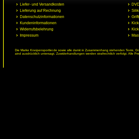
Liefer- und Versandkosten
DVD 
Lieferung auf Rechnung
Sili
Datenschutzinformationen
Grif
Kundeninformationen
Kic
Widerrufsbelehrung
Kick
Impressum
Mast
Die Marke Kneipensportler.de sowie alle damit in Zusammenhang stehenden Texte, Graf
aind ausdrücklich untersagt. Zuwiderhandlungen werden strafrechtlich verfolgt. Alle Pr