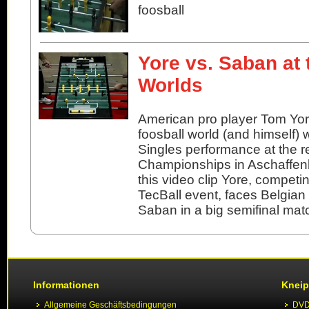
foosball
Yore vs. Saban at 
Worlds
American pro player Tom Yor
foosball world (and himself) 
Singles performance at the r
Championships in Aschaffen
this video clip Yore, competing
TecBall event, faces Belgian
Saban in a big semifinal mat
Informationen
Kneip
Allgemeine Geschäftsbedingungen
DVD 