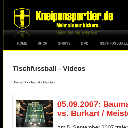
HOME
SHOP
SHIRTS
DVD
TISCHFUSSBALL
Tischfussball - Videos
Übersicht
-> Tecball - Matches
05.09.2007: Baum
vs. Burkart / Meist
Am 5. September 2007 trafe