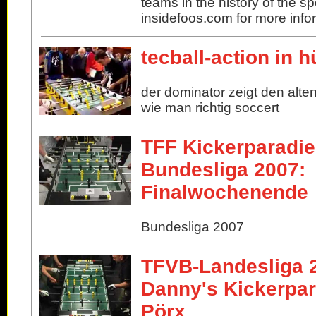
teams in the history of the sp
insidefoos.com for more info
tecball-action in h
der dominator zeigt den alte
wie man richtig soccert
TFF Kickerparadie
Bundesliga 2007:
Finalwochenende
Bundesliga 2007
TFVB-Landesliga 
Danny's Kickerpara
Pörx