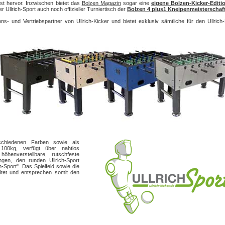
est hervor. Inzwischen bietet das
Bolzen Magazin
sogar eine
eigene Bolzen-Kicker-Editi
 Ullrich-Sport auch noch offizieller Turniertisch der
Bolzen 4 plus1 Kneipenmeisterschaft
ns- und Vertriebspartner von Ullrich-Kicker und bietet exklusiv sämtliche für den Ullrich-
rschiedenen Farben sowie als
100kg, verfügt über nahtlos
enverstellbare, rutschfeste
angen, den runden Ullrich-Sport
ch-Sport". Das Spielfeld sowie die
tet und entsprechen somit den