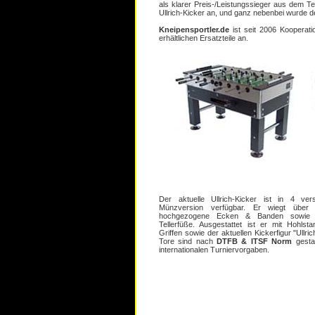
als klarer Preis-/Leistungssieger aus dem T
Ullrich-Kicker an, und ganz nebenbei wurde der
Kneipensportler.de
ist seit 2006 Kooperatio
erhältlichen Ersatzteile an.
Der aktuelle Ullrich-Kicker ist in 4 ve
Münzversion verfügbar. Er wiegt über 
hochgezogene Ecken & Banden sowie höh
Tellerfüße. Ausgestattet ist er mit Hohlst
Griffen sowie der aktuellen Kickerfigur "Ullri
Tore sind nach
DTFB & ITSF Norm
gestal
internationalen Turniervorgaben.