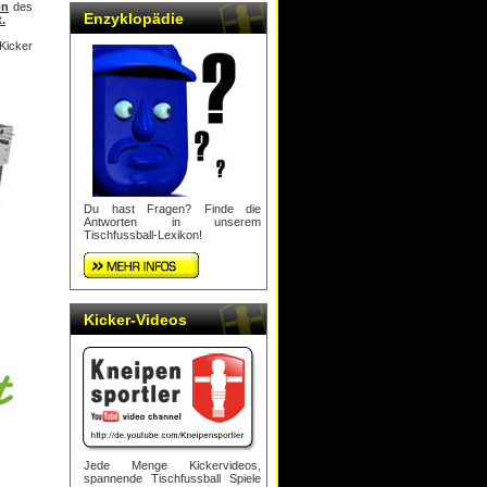
on
des
Enzyklopädie
.
Kicker
Du hast Fragen? Finde die
Antworten in unserem
Tischfussball-Lexikon!
Kicker-Videos
Jede Menge Kickervideos,
spannende Tischfussball Spiele