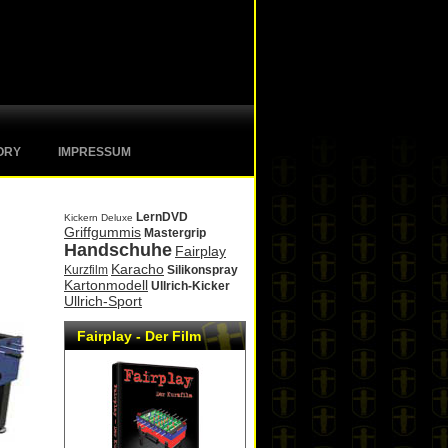
ORY
IMPRESSUM
LernDVD
Kickern Deluxe
Griffgummis
Mastergrip
Handschuhe
Fairplay
Karacho
Kurzfilm
Silikonspray
Kartonmodell
Ullrich-Kicker
Ullrich-Sport
Fairplay - Der Film