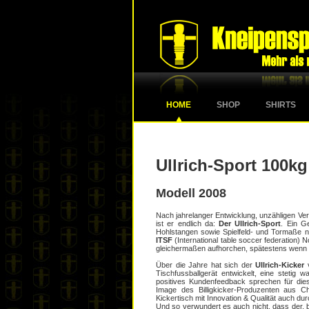
HOME
SHOP
SHIRTS
Ullrich-Sport 100kg
Modell 2008
Nach jahrelanger Entwicklung, unzähligen V
ist er endlich da:
Der Ullrich-Sport
. Ein G
Hohlstangen sowie Spielfeld- und Tormaße
ITSF
(International table soccer federation)
gleichermaßen aufhorchen, spätestens wenn d
Über die Jahre hat sich der
Ullrich-Kicker
v
Tischfussballgerät entwickelt, eine steti
positives Kundenfeedback sprechen für die
Image des Billigkicker-Produzenten aus C
Kickertisch mit Innovation & Qualität auch du
Und so verwundert es auch nicht, dass der, 