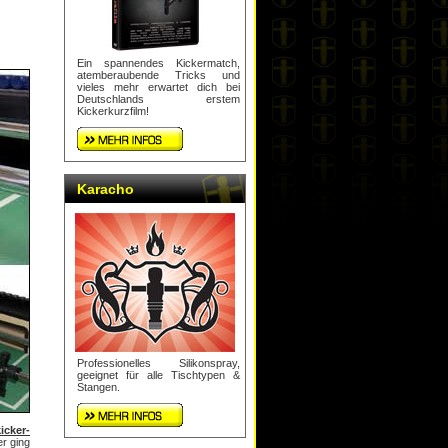
Ein spannendes Kickermatch,
atemberaubende Tricks und
vieles mehr erwartet dich bei
Deutschlands erstem
Kickerkurzfilm!
Karacho
Professionelles Silikonspray,
geeignet für alle Tischtypen &
Stangen.
icker-
r ging