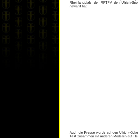
Rheinlandpfalz, der RPTFV
, den Ullrich-Spo
gewählt hat.
Auch die Presse wurde auf den Ullrich-Kic
Test
zusammen mit anderen Modellen auf Herz 