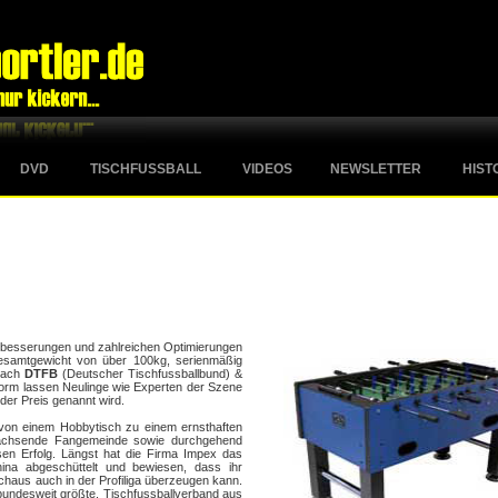
DVD
TISCHFUSSBALL
VIDEOS
NEWSLETTER
HIST
erbesserungen und zahlreichen Optimierungen
esamtgewicht von über 100kg, serienmäßig
 nach
DTFB
(Deutscher Tischfussballbund) &
 Norm lassen Neulinge wie Experten der Szene
er Preis genannt wird.
on einem Hobbytisch zu einem ernsthaften
g wachsende Fangemeinde sowie durchgehend
sen Erfolg. Längst hat die Firma Impex das
hina abgeschüttelt und bewiesen, dass ihr
rchaus auch in der Profiliga überzeugen kann.
bundesweit größte,
Tischfussballverband aus